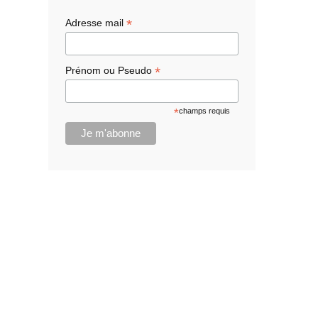
h
*
Adresse mail
e
r
*
Prénom ou Pseudo
*
champs requis