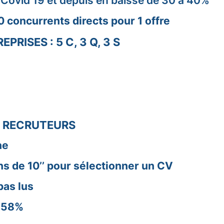
a Covid 19 et depuis en baisse de 30 à 40%
0 concurrents directs pour 1 offre
EPRISES : 5 C, 3 Q, 3 S
S RECRUTEURS
ne
ns de 10’’ pour sélectionner un CV
pas lus
: 58%