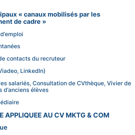
paux « canaux mobilisés par les
ment de cadre »
s d’emploi
ontanées
de contacts du recruteur
Viadeo, LinkedIn)
des salariés, Consultation de CVthèque, Vivier de
s d’anciens élèves
médiaire
E APPLIQUEE AU CV MKTG & COM
que