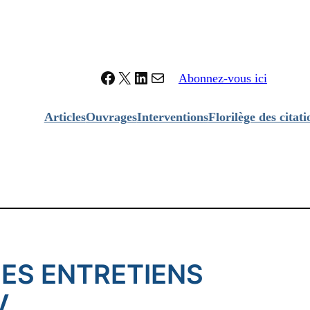
Facebook
X
LinkedIn
Contacter Louis Marchand
Abonnez-vous ici
Articles
Ouvrages
Interventions
Florilège des citati
LES ENTRETIENS
V