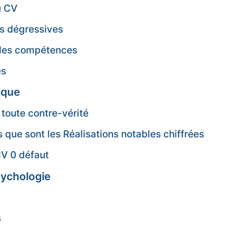
u CV
ns dégressives
e des compétences
es
ique
 toute contre-vérité
s que sont les Réalisations notables chiffrées
CV 0 défaut
sychologie
s