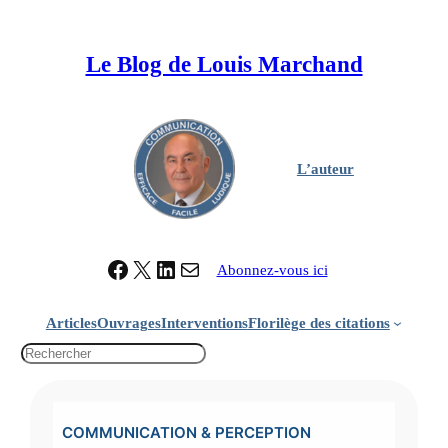
Aller
au
Le Blog de Louis Marchand
contenu
L’auteur
Facebook
X
LinkedIn
Contacter Louis Marchand
Abonnez-vous ici
Articles
Ouvrages
Interventions
Florilège des citations
R
e
c
h
COMMUNICATION & PERCEPTION
e