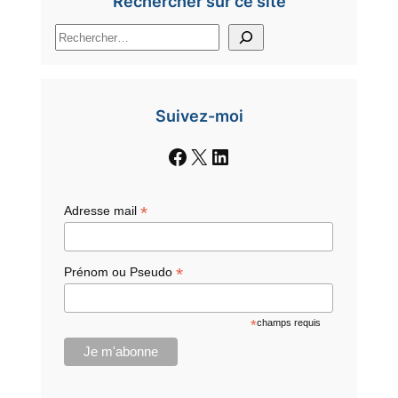
Rechercher sur ce site
R
e
c
h
e
Suivez-moi
r
c
Facebook
X
LinkedIn
h
e
r
*
Adresse mail
*
Prénom ou Pseudo
*
champs requis