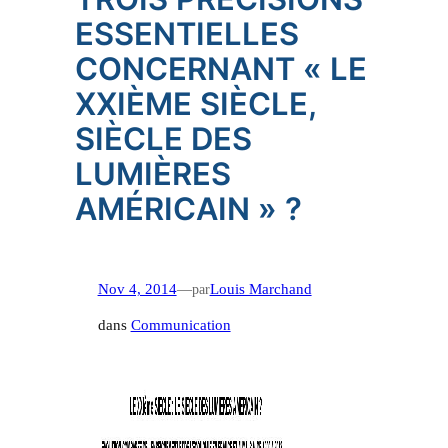
r
ESSENTIELLES
c
CONCERNANT « LE
h
e
XXIÈME SIÈCLE,
r
SIÈCLE DES
LUMIÈRES
AMÉRICAIN » ?
Nov 4, 2014
—
par
Louis Marchand
dans
Communication