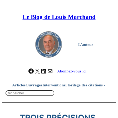
Aller
au
Le Blog de Louis Marchand
contenu
L’auteur
Facebook
X
LinkedIn
Contacter Louis Marchand
Abonnez-vous ici
Articles
Ouvrages
Interventions
Florilège des citations
R
e
c
h
TROIS PRÉCISIONS
e