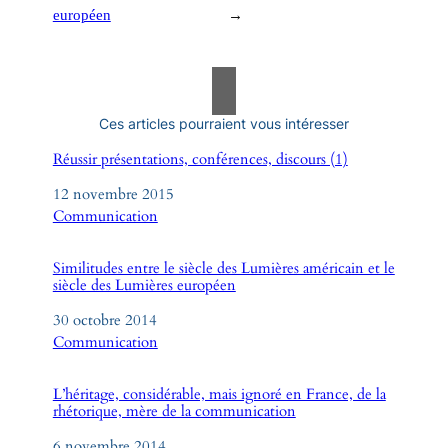
européen
→
Ces articles pourraient vous intéresser
Réussir présentations, conférences, discours (1)
Date
12 novembre 2015
Par rapport à
Communication
Similitudes entre le siècle des Lumières américain et le
siècle des Lumières européen
Date
30 octobre 2014
Par rapport à
Communication
L’héritage, considérable, mais ignoré en France, de la
rhétorique, mère de la communication
Date
6 novembre 2014