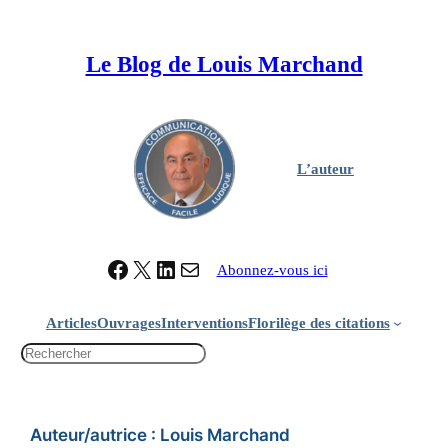
Aller
au
Le Blog de Louis Marchand
contenu
L’auteur
Facebook
X
LinkedIn
Contacter Louis Marchand
Abonnez-vous ici
Articles
Ouvrages
Interventions
Florilège des citations
R
e
c
h
Auteur/autrice :
Louis Marchand
e