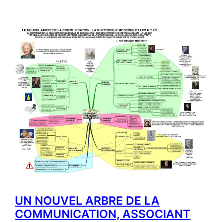
r
c
h
e
r
UN NOUVEL ARBRE DE LA
COMMUNICATION, ASSOCIANT